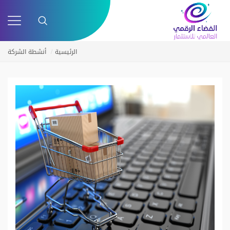
الرئيسية
ﺃﻧﺸﻄﺔ ﺍﻟﺸﺮﻛﺔ