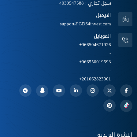
سجل تجاري : 4030547588
الايميل
support@GDS4invest.com
الموبايل
966504671926+
-
966550019593+
-
201062823001+
النشرة البريدية