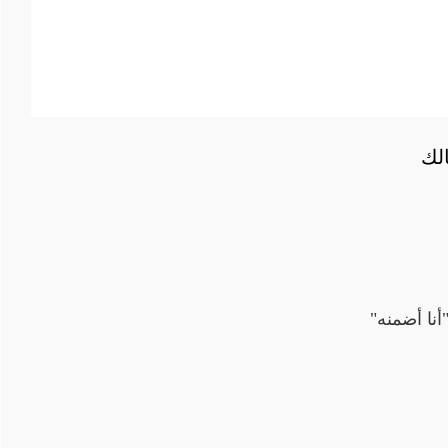
الك
نا أضمنه"