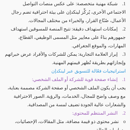
1. شبكة مهنية متخصصة: على عكس منصات التواصل
الاجتماعي الأخرى، يُركِّز لينكدإن على بيئة احترافية تضم رجال
الأعمال، صُنّاع القرار، والخبراء من مختلف المجالات.
2. إمكانات استهداف دقيقة: تتيح المنصة للمسوقين استهداف
جمهورهم بناءً على معايير مثل المسمى الوظيفي، القطاع،
المهارات، والموقع الجغرافي.
3. إبراز العلامة التجارية: يمكن للشركات والأفراد عرض خبراتهم
وإنجازاتهم بطريقة تُظهر قيمتهم المهنية.
استراتيجيات فعّالة للتسويق عبر لينكدإن
1. إنشاء صفحة قوية للشركة أو الملف الشخصي:
يجب أن يكون الملف الشخصي أو صفحة الشركة مصممة بعناية،
مع وصف واضح للمجال، الخدمات، والرؤية. الصور الاحترافية
والشعارات عالية الجودة تضيف لمسة من المصداقية.
2. النشر المنتظم للمحتوى:
o نشر محتوى ذو قيمة مضافة، مثل المقالات، الإحصائيات،
ودراسات الحالة.