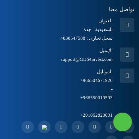
تواصل معنا
العنوان
السعودية - جدة
سجل تجاري : 4030547588
الايميل
support@GDS4invest.com
الموبايل
966504671926+
-
966550019593+
-
201062823001+