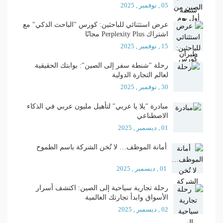
05 , نوفمبر , 2025
عرض استثنائي للباحثين: كورس "الباحث الذكي" مع
اشتراك Perplexity Plus مجانًا
15 , نوفمبر , 2025
رحلة "شنطة سفر إلى الصين": بوابتك الحقيقية
لعالم التجارة الدولية
30 , نوفمبر , 2025
مبادرة "يلا يا عربي" لتأهيل مليون عربي في الذكاء
الاصطناعي
01 , ديسمبر , 2025
أمانة الموظف… لا تُخن الشركة باسم الطموح
01 , ديسمبر , 2025
رحلة تجارية سياحية إلى الصين: اكتشف أسرار
الأسواق وابدأ تجارتك العالمية
02 , ديسمبر , 2025