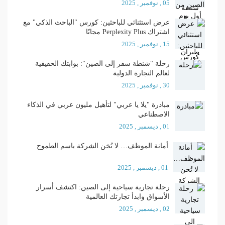
05 , نوفمبر , 2025
عرض استثنائي للباحثين: كورس "الباحث الذكي" مع
اشتراك Perplexity Plus مجانًا
15 , نوفمبر , 2025
رحلة "شنطة سفر إلى الصين": بوابتك الحقيقية
لعالم التجارة الدولية
30 , نوفمبر , 2025
مبادرة "يلا يا عربي" لتأهيل مليون عربي في الذكاء
الاصطناعي
01 , ديسمبر , 2025
أمانة الموظف… لا تُخن الشركة باسم الطموح
01 , ديسمبر , 2025
رحلة تجارية سياحية إلى الصين: اكتشف أسرار
الأسواق وابدأ تجارتك العالمية
02 , ديسمبر , 2025