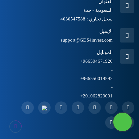
العنوان
السعودية - جدة
سجل تجاري : 4030547588
الايميل
support@GDS4invest.com
الموبايل
966504671926+
-
966550019593+
-
201062823001+